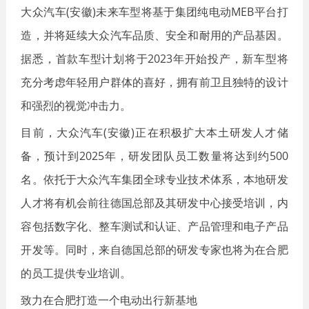
大众汽车(安徽)未来车型将基于集团纯电动MEB平台打
造，并将延续大众汽车品质、安全和耐用的产品基因。
据悉，首款车型计划将于2023年开始投产，新车型将
充分考虑年轻用户群体的喜好，拥有前卫且独特的设计
和强烈的视觉冲击力。
目前，大众汽车(安徽)正在积极扩大本土研发人才储
备，预计到2025年，研发团队员工数量将达到约500
名。依托于大众汽车集团全球专业技术体系，本地研发
人才将有机会前往德国总部及其研发中心接受培训，内
容包括数字化、整车测试和认证、产品管理和电子产品
开发等。同时，来自德国总部的研发专家也将为在合肥
的员工提供专业培训。
致力在合肥打造一个电动出行新基地