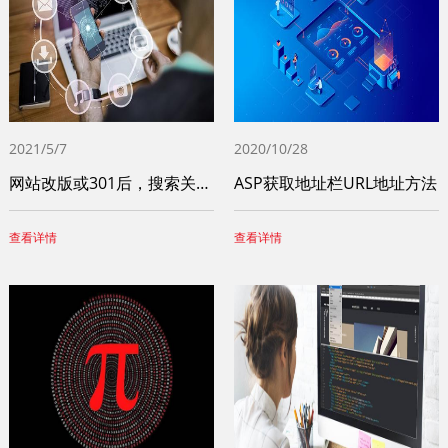
2021/5/7
2020/10/28
网站改版或301后，搜索关键词依旧站收录异常及新站不收录？
ASP获取地址栏URL地址方法
查看详情
查看详情