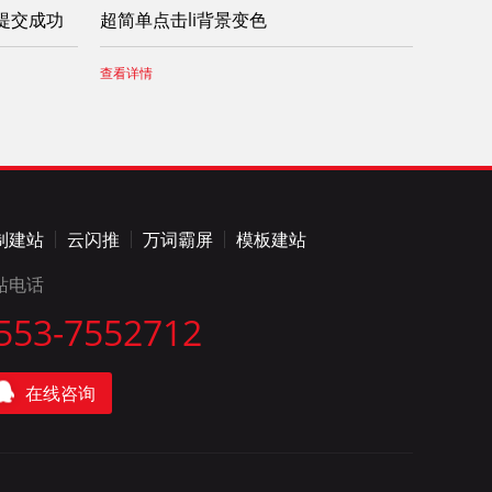
提交成功
超简单点击li背景变色
查看详情
制建站
云闪推
万词霸屏
模板建站
站电话
553-7552712
在线咨询